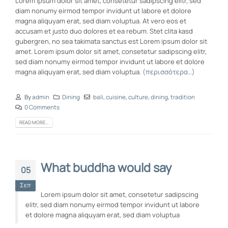
Lorem ipsum dolor sit amet, consetetur sadipscing elitr, sed
diam nonumy eirmod tempor invidunt ut labore et dolore
magna aliquyam erat, sed diam voluptua. At vero eos et
accusam et justo duo dolores et ea rebum. Stet clita kasd
gubergren, no sea takimata sanctus est Lorem ipsum dolor sit
amet. Lorem ipsum dolor sit amet, consetetur sadipscing elitr,
sed diam nonumy eirmod tempor invidunt ut labore et dolore
magna aliquyam erat, sed diam voluptua.
(περισσότερα…)
By
admin
Dining
bali
,
cuisine
,
culture
,
dining
,
tradition
0 Comments
READ MORE...
What buddha would say
05
Σεπ
Lorem ipsum dolor sit amet, consetetur sadipscing
elitr, sed diam nonumy eirmod tempor invidunt ut labore
et dolore magna aliquyam erat, sed diam voluptua