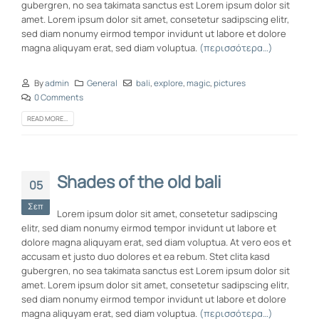
gubergren, no sea takimata sanctus est Lorem ipsum dolor sit
amet. Lorem ipsum dolor sit amet, consetetur sadipscing elitr,
sed diam nonumy eirmod tempor invidunt ut labore et dolore
magna aliquyam erat, sed diam voluptua.
(περισσότερα…)
By
admin
General
bali
,
explore
,
magic
,
pictures
0 Comments
READ MORE...
Shades of the old bali
05
Σεπ
Lorem ipsum dolor sit amet, consetetur sadipscing
elitr, sed diam nonumy eirmod tempor invidunt ut labore et
dolore magna aliquyam erat, sed diam voluptua. At vero eos et
accusam et justo duo dolores et ea rebum. Stet clita kasd
gubergren, no sea takimata sanctus est Lorem ipsum dolor sit
amet. Lorem ipsum dolor sit amet, consetetur sadipscing elitr,
sed diam nonumy eirmod tempor invidunt ut labore et dolore
magna aliquyam erat, sed diam voluptua.
(περισσότερα…)