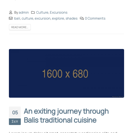
By
admin
Culture
,
Excursions
bali
,
culture
,
excursion
,
explore
,
shades
0 Comments
READ MORE...
An exiting journey through
05
Balis traditional cuisine
Σεπ