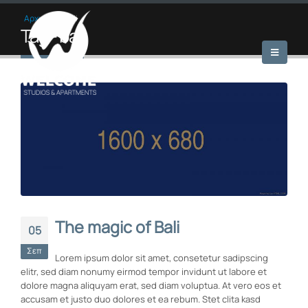
Αρχική
»
bali
Tag - bali
The magic of Bali
05
Σεπ
Lorem ipsum dolor sit amet, consetetur sadipscing
elitr, sed diam nonumy eirmod tempor invidunt ut labore et
dolore magna aliquyam erat, sed diam voluptua. At vero eos et
accusam et justo duo dolores et ea rebum. Stet clita kasd